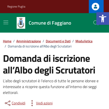
Vai ai contenuti
Vai al footer
Regione Puglia
Apri la b
Comune di Faggiano
Home
/
Amministrazione
/
Documenti e Dati
/
Modulistica
/
Domanda di iscrizione all’Albo degli Scrutatori
Domanda di iscrizione
.
all’Albo degli Scrutatori
Dettagli del documento
L'albo degli scrutatori è l'elenco di tutte le persone idonee e
interessate a ricoprire questa funzione all'interno dei seggi
.
elettorali.
Condividi
Vedi azioni