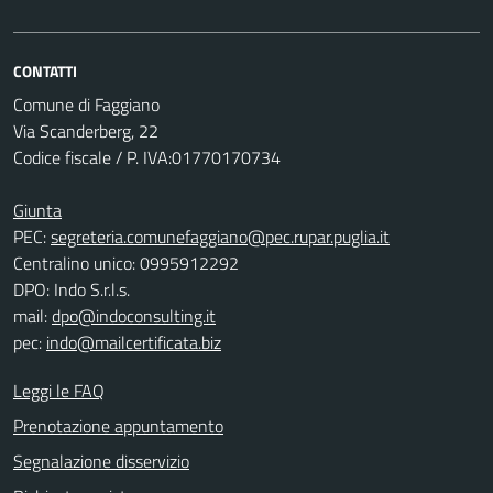
CONTATTI
Comune di Faggiano
Via Scanderberg, 22
Codice fiscale / P. IVA:01770170734
Giunta
PEC:
segreteria.comunefaggiano@pec.rupar.puglia.it
Centralino unico: 0995912292
DPO: Indo S.r.l.s.
mail:
dpo@indoconsulting.it
pec:
indo@mailcertificata.biz
Leggi le FAQ
Prenotazione appuntamento
Segnalazione disservizio