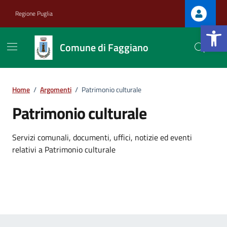
Vai ai contenuti
Vai al footer
Regione Puglia
Apri la b
Comune di Faggiano
Home
/
Argomenti
/
Patrimonio culturale
Patrimonio culturale
Dettagli dell'argomento
Servizi comunali, documenti, uffici, notizie ed eventi
relativi a Patrimonio culturale